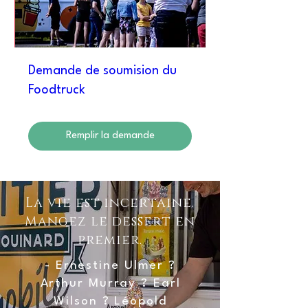
Demande de soumision du
Foodtruck
Remplir la demande
La vie est incertaine.
Mangez le dessert en
premier.
- Ernestine Ulmer ?
Arthur Murray ? Earl
Wilson ? Léopold