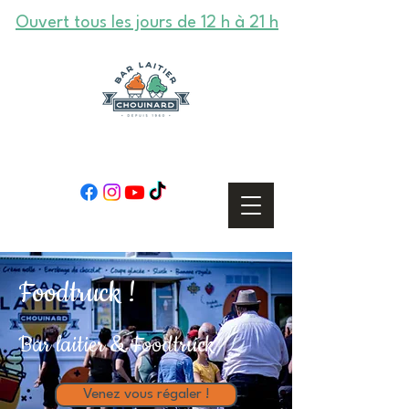
Ouvert tous les jours de 12 h à 21 h
Foodtruck !
Bar laitier & Foodtruck
Venez vous régaler !