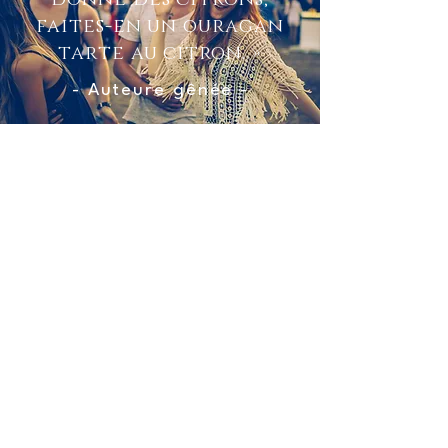
faites-en un ouragan
tarte au citron. »
- Auteure gênée -