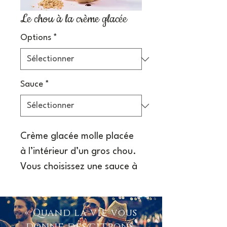
Le chou à la crème glacée
Options
*
Sauce
*
Crème glacée molle placée 
à l’intérieur d’un gros chou. 
Vous choisissez une sauce à 
coupe glacée pour 
accompagner le tout.
« Quand la vie vous
donne des citrons,